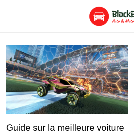
Aller
Navigation
au
de
contenu
l’article
Guide sur la meilleure voiture