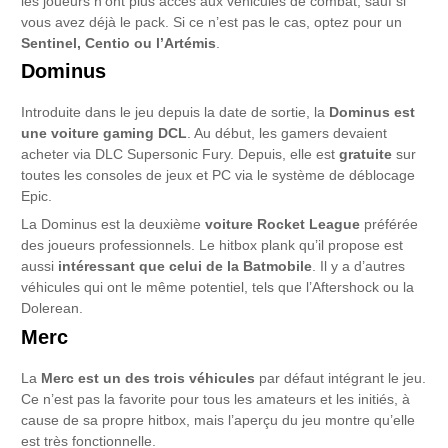
les joueurs n’ont plus accès aux véhicules de combat, sauf si
vous avez déjà le pack. Si ce n’est pas le cas, optez pour un
Sentinel, Centio ou l’Artémis
.
Dominus
Introduite dans le jeu depuis la date de sortie, la
Dominus est
une voiture gaming DCL
. Au début, les gamers devaient
acheter via DLC Supersonic Fury. Depuis, elle est
gratuite
sur
toutes les consoles de jeux et PC via le système de déblocage
Epic.
La Dominus est la deuxième
voiture
Rocket League
préférée
des joueurs professionnels. Le hitbox plank qu’il propose est
aussi
intéressant que celui de la Batmobile
. Il y a d’autres
véhicules qui ont le même potentiel, tels que l’Aftershock ou la
Dolerean.
Merc
La
Merc est un des trois véhicules
par défaut intégrant le jeu.
Ce n’est pas la favorite pour tous les amateurs et les initiés, à
cause de sa propre hitbox, mais l’aperçu du jeu montre qu’elle
est très fonctionnelle.