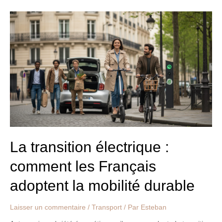
La
transition
électrique
:
comment
les
Français
adoptent
la
mobilité
durable
La transition électrique :
comment les Français
adoptent la mobilité durable
Laisser un commentaire
/
Transport
/ Par
Esteban