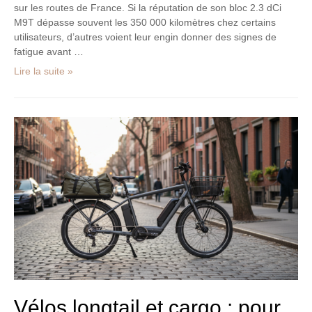
sur les routes de France. Si la réputation de son bloc 2.3 dCi
M9T dépasse souvent les 350 000 kilomètres chez certains
utilisateurs, d’autres voient leur engin donner des signes de
fatigue avant …
Lire la suite »
Vélos
longtail
et
cargo
:
pour
un
transport
intelligent
Vélos longtail et cargo : pour