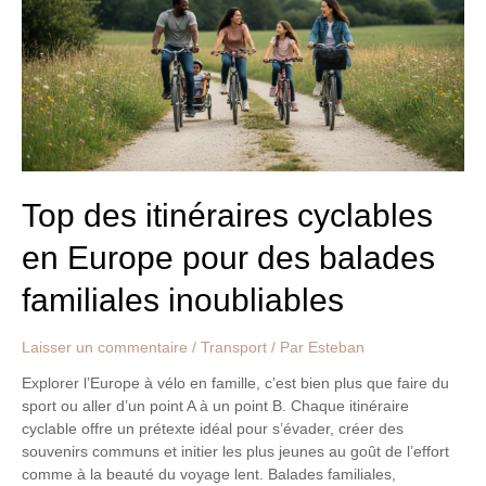
en
Europe
pour
des
balades
familiales
inoubliables
Top des itinéraires cyclables
en Europe pour des balades
familiales inoubliables
Laisser un commentaire
/
Transport
/ Par
Esteban
Explorer l’Europe à vélo en famille, c’est bien plus que faire du
sport ou aller d’un point A à un point B. Chaque itinéraire
cyclable offre un prétexte idéal pour s’évader, créer des
souvenirs communs et initier les plus jeunes au goût de l’effort
comme à la beauté du voyage lent. Balades familiales,