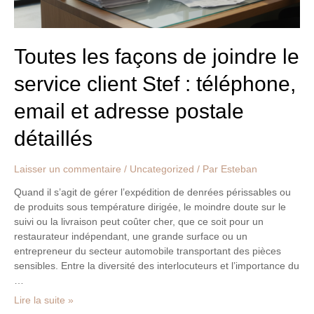
:
téléphone,
email
et
Toutes les façons de joindre le
adresse
service client Stef : téléphone,
postale
détaillés
email et adresse postale
détaillés
Laisser un commentaire
/
Uncategorized
/ Par
Esteban
Quand il s’agit de gérer l’expédition de denrées périssables ou
de produits sous température dirigée, le moindre doute sur le
suivi ou la livraison peut coûter cher, que ce soit pour un
restaurateur indépendant, une grande surface ou un
entrepreneur du secteur automobile transportant des pièces
sensibles. Entre la diversité des interlocuteurs et l’importance du
…
Lire la suite »