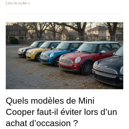
Lire la suite »
Quels
modèles
de
Mini
Cooper
faut-
il
éviter
lors
d’un
achat
d’occasion
?
Quels modèles de Mini
Cooper faut-il éviter lors d’un
achat d’occasion ?