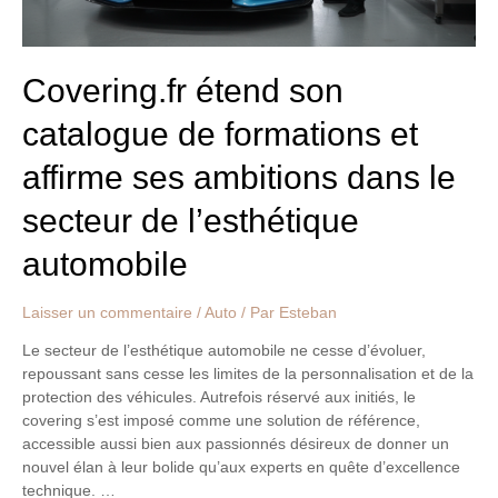
ambitions
dans
le
secteur
Covering.fr étend son
de
catalogue de formations et
l’esthétique
automobile
affirme ses ambitions dans le
secteur de l’esthétique
automobile
Laisser un commentaire
/
Auto
/ Par
Esteban
Le secteur de l’esthétique automobile ne cesse d’évoluer,
repoussant sans cesse les limites de la personnalisation et de la
protection des véhicules. Autrefois réservé aux initiés, le
covering s’est imposé comme une solution de référence,
accessible aussi bien aux passionnés désireux de donner un
nouvel élan à leur bolide qu’aux experts en quête d’excellence
technique. …