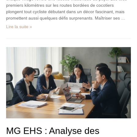
premiers kilomètres sur les routes bordées de cocotiers
plongent tout cycliste débutant dans un décor fascinant, mais
promettent aussi quelques défis surprenants. Maîtriser ses …
Lire la suite »
MG
EHS
:
Analyse
des
problèmes
fréquents
et
témoignages
utilisateurs
sur
sa
fiabilité
MG EHS : Analyse des