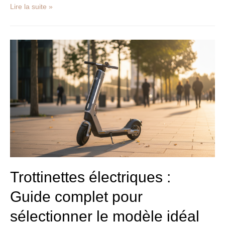
Lire la suite »
Trottinettes
électriques
:
Guide
complet
pour
sélectionner
le
modèle
idéal
adapté
à
vos
Trottinettes électriques :
déplacements
Guide complet pour
en
ville
sélectionner le modèle idéal