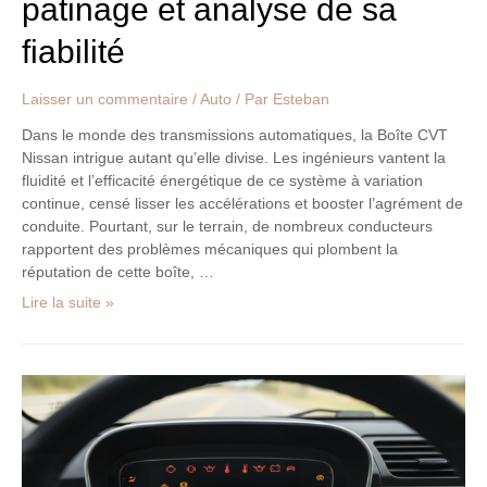
patinage et analyse de sa
fiabilité
Laisser un commentaire
/
Auto
/ Par
Esteban
Dans le monde des transmissions automatiques, la Boîte CVT
Nissan intrigue autant qu’elle divise. Les ingénieurs vantent la
fluidité et l’efficacité énergétique de ce système à variation
continue, censé lisser les accélérations et booster l’agrément de
conduite. Pourtant, sur le terrain, de nombreux conducteurs
rapportent des problèmes mécaniques qui plombent la
réputation de cette boîte, …
Lire la suite »
Le
guide
ultime
des
voyants