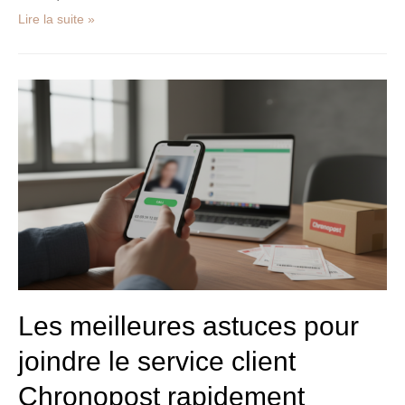
Lire la suite »
Les
meilleures
astuces
pour
joindre
le
service
client
Chronopost
rapidement
Les meilleures astuces pour
joindre le service client
Chronopost rapidement