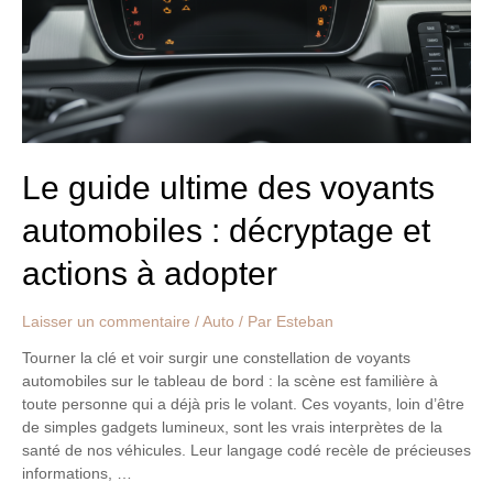
automobiles
:
décryptage
et
actions
à
adopter
Le guide ultime des voyants
automobiles : décryptage et
actions à adopter
Laisser un commentaire
/
Auto
/ Par
Esteban
Tourner la clé et voir surgir une constellation de voyants
automobiles sur le tableau de bord : la scène est familière à
toute personne qui a déjà pris le volant. Ces voyants, loin d’être
de simples gadgets lumineux, sont les vrais interprètes de la
santé de nos véhicules. Leur langage codé recèle de précieuses
informations, …