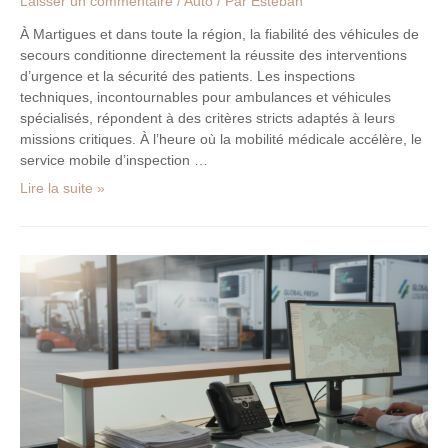
Laisser un commentaire
/
Auto
/ Par
Esteban
service
À Martigues et dans toute la région, la fiabilité des véhicules de
mobile
secours conditionne directement la réussite des interventions
à
d’urgence et la sécurité des patients. Les inspections
Martigues
techniques, incontournables pour ambulances et véhicules
spécialisés, répondent à des critères stricts adaptés à leurs
missions critiques. À l’heure où la mobilité médicale accélère, le
service mobile d’inspection …
Lire la suite »
Toutes
les
façons
de
joindre
le
service
client
Stef