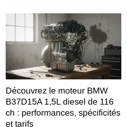
Découvrez
le
moteur
BMW
B37D15A
1,5L
diesel
de
116
ch
:
performances,
spécificités
Découvrez le moteur BMW
et
B37D15A 1,5L diesel de 116
tarifs
ch : performances, spécificités
et tarifs