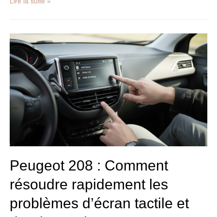
Lire la suite »
Peugeot
208
:
Comment
résoudre
rapidement
les
problèmes
d’écran
tactile
et
de
Bluetooth
Peugeot 208 : Comment
résoudre rapidement les
problèmes d’écran tactile et