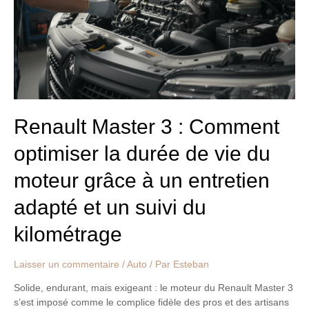
Comment
optimiser
la
durée
de
vie
du
moteur
grâce
Renault Master 3 : Comment
à
optimiser la durée de vie du
un
entretien
moteur grâce à un entretien
adapté
et
adapté et un suivi du
un
suivi
kilométrage
du
kilométrage
Laisser un commentaire
/
Auto
/ Par
Esteban
Solide, endurant, mais exigeant : le moteur du Renault Master 3
s’est imposé comme le complice fidèle des pros et des artisans