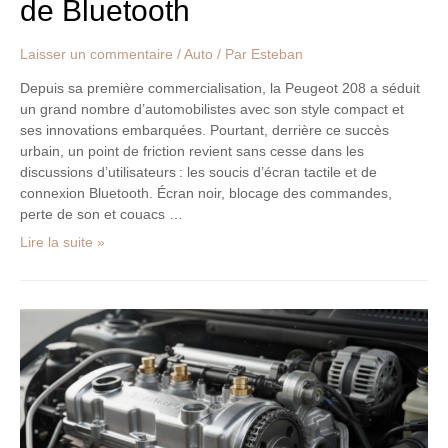
de Bluetooth
Laisser un commentaire
/
Auto
/ Par
Esteban
Depuis sa première commercialisation, la Peugeot 208 a séduit
un grand nombre d’automobilistes avec son style compact et
ses innovations embarquées. Pourtant, derrière ce succès
urbain, un point de friction revient sans cesse dans les
discussions d’utilisateurs : les soucis d’écran tactile et de
connexion Bluetooth. Écran noir, blocage des commandes,
perte de son et couacs …
Lire la suite »
Mini
Cooper
:
comprendre
les
problèmes
de