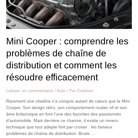
chaîne
de
distribution
et
comment
les
Mini Cooper : comprendre les
résoudre
problèmes de chaîne de
efficacement
distribution et comment les
résoudre efficacement
Laisser un commentaire
/
Auto
/ Par
Esteban
Rarement une citadine n’a conquis autant de cœurs que la Mini
Cooper. Son design rétro, son comportement routier vif et son
âme britannique en font l’une des favorites des passionnés
d’automobile. Mais derrière ce charme, il existe un revers
technique que tout adepte finit par croiser : les fameux
problèmes de chaîne de distribution. Bruits …