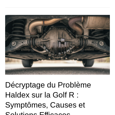
Décryptage
du
Problème
Haldex
sur
la
Golf
R
:
Symptômes,
Causes
et
Solutions
Décryptage du Problème
Efficaces
Haldex sur la Golf R :
Symptômes, Causes et
Solutions Efficaces