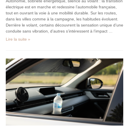
Autonomie, sobriété énergétique, silence au volant : la transition
électrique est en marche et redessine l’automobile française,
tout en ouvrant la voie à une mobilité durable. Sur les routes,
dans les villes comme à la campagne, les habitudes évoluent.
Derrière le volant, certains découvrent la sensation unique d’une
conduite sans vibration, d’autres s’intéressent à l’impact …
Lire la suite »
Canicule
en
voiture
:
conseils
pratiques
pour
garder
la
fraîcheur
cet
été