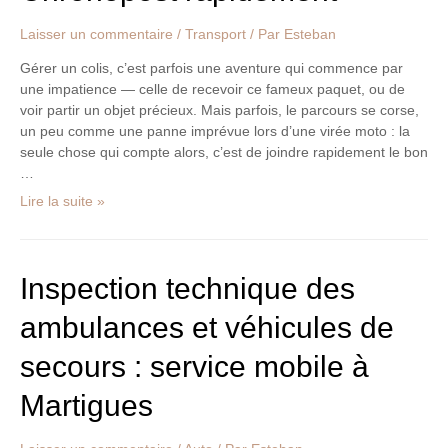
Laisser un commentaire
/
Transport
/ Par
Esteban
Gérer un colis, c’est parfois une aventure qui commence par
une impatience — celle de recevoir ce fameux paquet, ou de
voir partir un objet précieux. Mais parfois, le parcours se corse,
un peu comme une panne imprévue lors d’une virée moto : la
seule chose qui compte alors, c’est de joindre rapidement le bon
…
Lire la suite »
Inspection
Inspection technique des
technique
ambulances et véhicules de
des
ambulances
secours : service mobile à
et
véhicules
Martigues
de
secours
: