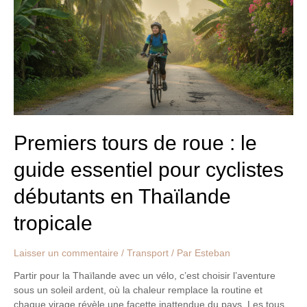
roue
:
le
guide
essentiel
pour
cyclistes
débutants
en
Thaïlande
Premiers tours de roue : le
tropicale
guide essentiel pour cyclistes
débutants en Thaïlande
tropicale
Laisser un commentaire
/
Transport
/ Par
Esteban
Partir pour la Thaïlande avec un vélo, c’est choisir l’aventure
sous un soleil ardent, où la chaleur remplace la routine et
chaque virage révèle une facette inattendue du pays. Les tous