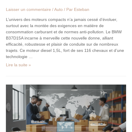
Laisser un commentaire
/
Auto
/ Par
Esteban
L’univers des moteurs compacts n’a jamais cessé d’évoluer,
surtout avec la montée des exigences en matière de
consommation carburant et de normes anti-pollution. Le BMW
B37D15A incarne à merveille cette nouvelle donne, alliant
efficacité, robustesse et plaisir de conduite sur de nombreux
trajets. Ce moteur diesel 1,5L, fort de ses 116 chevaux et d’une
technologie …
Lire la suite »
Top
des
Partenaires
Logistiques
pour
l’Expédition
Internationale
en