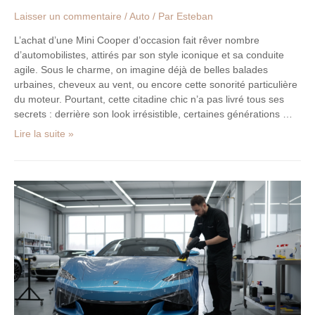
Laisser un commentaire
/
Auto
/ Par
Esteban
L’achat d’une Mini Cooper d’occasion fait rêver nombre
d’automobilistes, attirés par son style iconique et sa conduite
agile. Sous le charme, on imagine déjà de belles balades
urbaines, cheveux au vent, ou encore cette sonorité particulière
du moteur. Pourtant, cette citadine chic n’a pas livré tous ses
secrets : derrière son look irrésistible, certaines générations …
Lire la suite »
Covering.fr
étend
son
catalogue
de
formations
et
affirme
ses