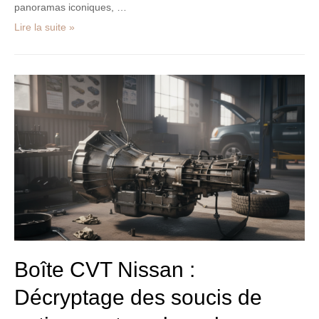
panoramas iconiques, …
Lire la suite »
Boîte
CVT
Nissan
:
Décryptage
des
soucis
de
patinage
et
analyse
de
sa
Boîte CVT Nissan :
fiabilité
Décryptage des soucis de