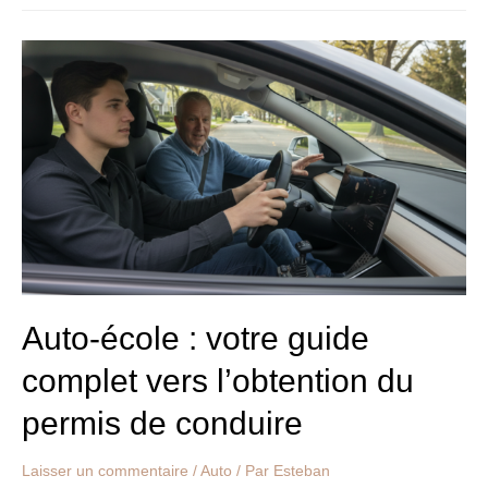
Auto-
école
:
votre
guide
complet
vers
l’obtention
du
permis
de
conduire
Auto-école : votre guide
complet vers l’obtention du
permis de conduire
Laisser un commentaire
/
Auto
/ Par
Esteban