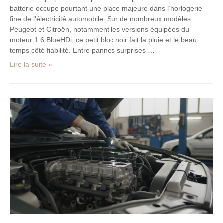
batterie occupe pourtant une place majeure dans l’horlogerie
fine de l’électricité automobile. Sur de nombreux modèles
Peugeot et Citroën, notamment les versions équipées du
moteur 1.6 BlueHDi, ce petit bloc noir fait la pluie et le beau
temps côté fiabilité. Entre pannes surprises …
Lire la suite »
Moteur
d’occasion
ou
reconditionné
:
les
indispensables
à
contrôler
avant
l’achat