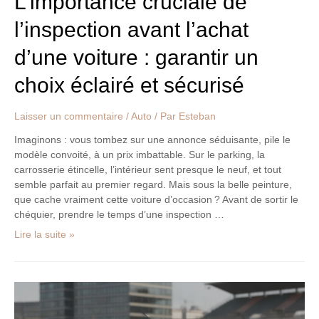
L’importance cruciale de
et
l’inspection avant l’achat
sécurisé
d’une voiture : garantir un
choix éclairé et sécurisé
Laisser un commentaire
/
Auto
/ Par
Esteban
Imaginons : vous tombez sur une annonce séduisante, pile le
modèle convoité, à un prix imbattable. Sur le parking, la
carrosserie étincelle, l’intérieur sent presque le neuf, et tout
semble parfait au premier regard. Mais sous la belle peinture,
que cache vraiment cette voiture d’occasion ? Avant de sortir le
chéquier, prendre le temps d’une inspection …
Lire la suite »
BMW
M1
: