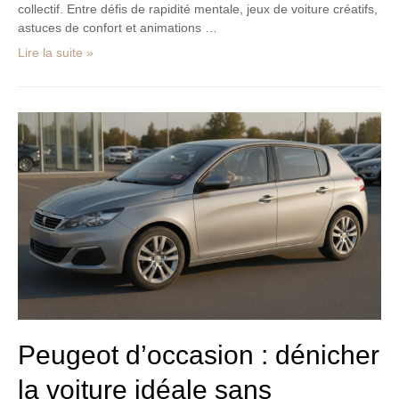
collectif. Entre défis de rapidité mentale, jeux de voiture créatifs,
astuces de confort et animations …
Lire la suite »
Peugeot
d’occasion
:
dénicher
la
voiture
idéale
sans
mauvaises
surprises
Peugeot d’occasion : dénicher
la voiture idéale sans