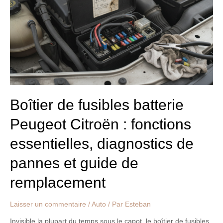
batterie
Peugeot
Citroën
:
fonctions
essentielles,
diagnostics
de
pannes
et
Boîtier de fusibles batterie
guide
Peugeot Citroën : fonctions
de
remplacement
essentielles, diagnostics de
pannes et guide de
remplacement
Laisser un commentaire
/
Auto
/ Par
Esteban
Invisible la plupart du temps sous le capot, le boîtier de fusibles