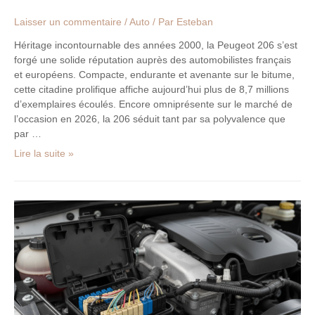
Laisser un commentaire
/
Auto
/ Par
Esteban
Héritage incontournable des années 2000, la Peugeot 206 s’est
forgé une solide réputation auprès des automobilistes français
et européens. Compacte, endurante et avenante sur le bitume,
cette citadine prolifique affiche aujourd’hui plus de 8,7 millions
d’exemplaires écoulés. Encore omniprésente sur le marché de
l’occasion en 2026, la 206 séduit tant par sa polyvalence que
par …
Lire la suite »
Renault
Master
3
BSM
:
Guide
complet
sur