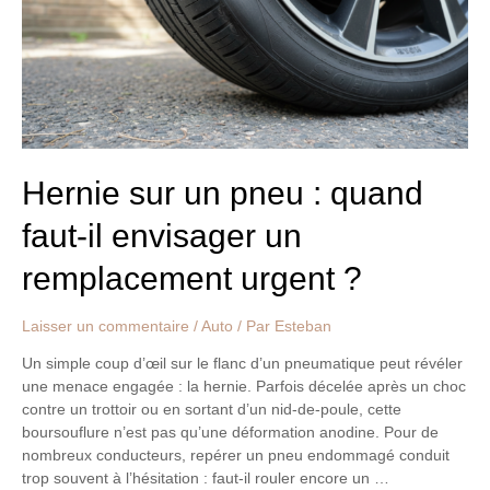
quand
faut-
il
envisager
un
remplacement
urgent
?
Hernie sur un pneu : quand
faut-il envisager un
remplacement urgent ?
Laisser un commentaire
/
Auto
/ Par
Esteban
Un simple coup d’œil sur le flanc d’un pneumatique peut révéler
une menace engagée : la hernie. Parfois décelée après un choc
contre un trottoir ou en sortant d’un nid-de-poule, cette
boursouflure n’est pas qu’une déformation anodine. Pour de
nombreux conducteurs, repérer un pneu endommagé conduit
trop souvent à l’hésitation : faut-il rouler encore un …