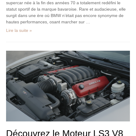
supercar née à la fin des années 70 a totalement redéfini le
statut sportif de la marque bavaroise. Rare et audacieuse, elle
surgit dans une ère où BMW n’était pas encore synonyme de
hautes performances, osant marcher sur …
Lire la suite »
Découvrez
le
Moteur
LS3
V8
6,2L
de
437
chevaux
:
performances,
spécifications
et
Découvrez le Moteur LS3 V8