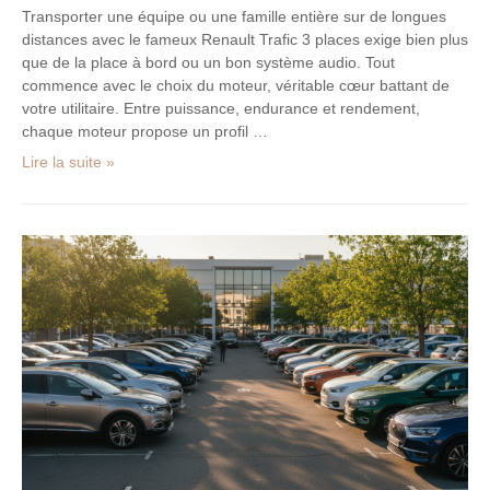
Transporter une équipe ou une famille entière sur de longues
distances avec le fameux Renault Trafic 3 places exige bien plus
que de la place à bord ou un bon système audio. Tout
commence avec le choix du moteur, véritable cœur battant de
votre utilitaire. Entre puissance, endurance et rendement,
chaque moteur propose un profil …
Lire la suite »
Les
SUV
:
Pourquoi
leur
assurance
peut-
elle
peser
plus
lourd