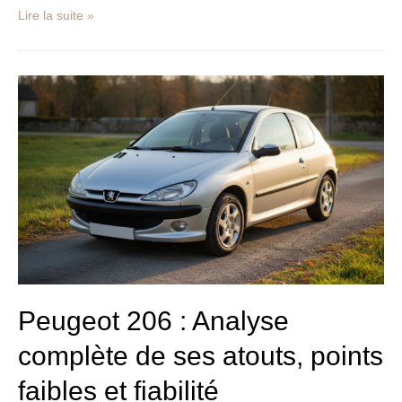
Lire la suite »
Peugeot
206
:
Analyse
complète
de
ses
atouts,
points
faibles
et
fiabilité
Peugeot 206 : Analyse
complète de ses atouts, points
faibles et fiabilité