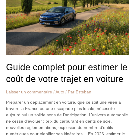
pour
estimer
le
coût
de
votre
trajet
en
voiture
Guide complet pour estimer le
coût de votre trajet en voiture
Laisser un commentaire
/
Auto
/ Par
Esteban
Préparer un déplacement en voiture, que ce soit une virée à
travers la France ou une escapade plus locale, nécessite
aujourd’hui un solide sens de l’anticipation. L’univers automobile
ne cesse d’évoluer : prix du carburant en dents de scie,
nouvelles réglementations, explosion du nombre d’outils
numériques pour planifier ses itinéraires… En 2026, estimer le