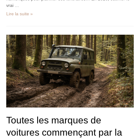
vrai …
Lire la suite »
Toutes
les
marques
de
voitures
commençant
par
la
lettre
U
:
catalogue
complet
Toutes les marques de
et
voitures commençant par la
caractéristiques
détaillées