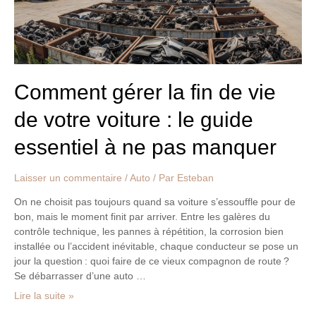
votre
voiture
:
le
guide
essentiel
Comment gérer la fin de vie
à
de votre voiture : le guide
ne
pas
essentiel à ne pas manquer
manquer
Laisser un commentaire
/
Auto
/ Par
Esteban
On ne choisit pas toujours quand sa voiture s’essouffle pour de
bon, mais le moment finit par arriver. Entre les galères du
contrôle technique, les pannes à répétition, la corrosion bien
installée ou l’accident inévitable, chaque conducteur se pose un
jour la question : quoi faire de ce vieux compagnon de route ?
Se débarrasser d’une auto …
Lire la suite »