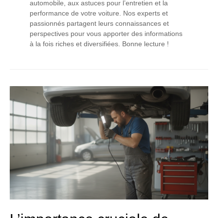
automobile, aux astuces pour l’entretien et la
performance de votre voiture. Nos experts et
passionnés partagent leurs connaissances et
perspectives pour vous apporter des informations
à la fois riches et diversifiées. Bonne lecture !
L’importance
cruciale
de
l’inspection
avant
l’achat
d’une
voiture
:
garantir
un
choix
éclairé