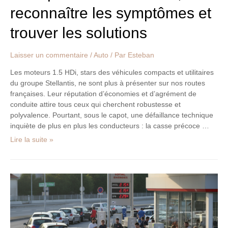
et
reconnaître les symptômes et
trouver
les
trouver les solutions
solutions
Laisser un commentaire
/
Auto
/ Par
Esteban
Les moteurs 1.5 HDi, stars des véhicules compacts et utilitaires
du groupe Stellantis, ne sont plus à présenter sur nos routes
françaises. Leur réputation d’économies et d’agrément de
conduite attire tous ceux qui cherchent robustesse et
polyvalence. Pourtant, sous le capot, une défaillance technique
inquiète de plus en plus les conducteurs : la casse précoce …
Lire la suite »
Crise
du
carburant
:
les