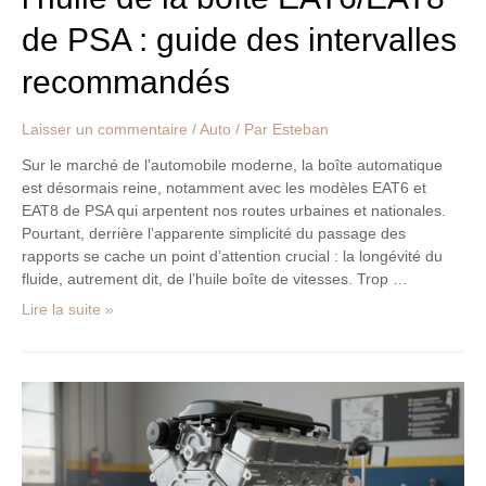
recommandés
de PSA : guide des intervalles
recommandés
Laisser un commentaire
/
Auto
/ Par
Esteban
Sur le marché de l’automobile moderne, la boîte automatique
est désormais reine, notamment avec les modèles EAT6 et
EAT8 de PSA qui arpentent nos routes urbaines et nationales.
Pourtant, derrière l’apparente simplicité du passage des
rapports se cache un point d’attention crucial : la longévité du
fluide, autrement dit, de l’huile boîte de vitesses. Trop …
Lire la suite »
Découvrez
le
moteur
Chrysler
1.6L