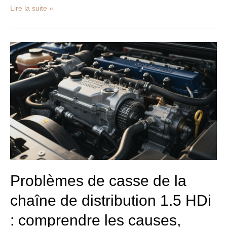
Lire la suite »
Problèmes
de
casse
de
la
chaîne
de
distribution
1.5
HDi
:
comprendre
les
Problèmes de casse de la
causes,
chaîne de distribution 1.5 HDi
reconnaître
les
: comprendre les causes,
symptômes