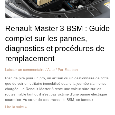
les
pannes,
diagnostics
et
procédures
Renault Master 3 BSM : Guide
de
complet sur les pannes,
remplacement
diagnostics et procédures de
remplacement
Laisser un commentaire
/
Auto
/ Par
Esteban
Rien de pire pour un pro, un artisan ou un gestionnaire de flotte
que de voir un utilitaire immobilisé quand la journée s’annonce
chargée. Le Renault Master 3 reste une valeur sûre sur les
routes, fiable tant qu’il n’est pas victime d’une panne électrique
sournoise. Au cœur de ces tracas : le BSM, ce fameux …
Lire la suite »