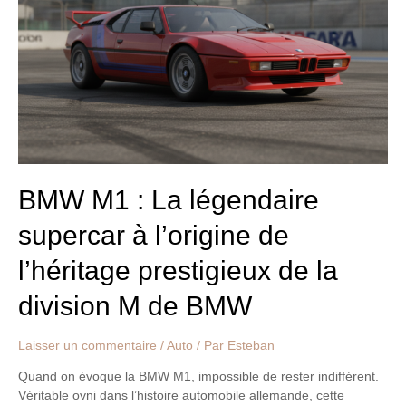
La
légendaire
supercar
à
l’origine
de
l’héritage
prestigieux
de
la
BMW M1 : La légendaire
division
supercar à l’origine de
M
de
l’héritage prestigieux de la
BMW
division M de BMW
Laisser un commentaire
/
Auto
/ Par
Esteban
Quand on évoque la BMW M1, impossible de rester indifférent.
Véritable ovni dans l’histoire automobile allemande, cette