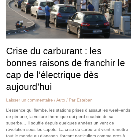
bonnes
raisons
de
franchir
le
cap
de
l’électrique
Crise du carburant : les
dès
bonnes raisons de franchir le
aujourd’hui
cap de l’électrique dès
aujourd’hui
Laisser un commentaire
/
Auto
/ Par
Esteban
L’essence qui flambe, les stations prises d’assaut les week-ends
de pénurie, la voiture thermique qui perd soudain de sa
superbe… Il souffle depuis quelques années un vent de
révolution sous les capots. La crise du carburant vient remettre
tout le monde au diapason, forçant particuliers comme pros à