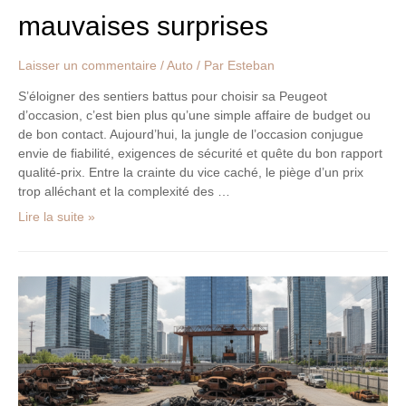
mauvaises surprises
Laisser un commentaire
/
Auto
/ Par
Esteban
S’éloigner des sentiers battus pour choisir sa Peugeot
d’occasion, c’est bien plus qu’une simple affaire de budget ou
de bon contact. Aujourd’hui, la jungle de l’occasion conjugue
envie de fiabilité, exigences de sécurité et quête du bon rapport
qualité-prix. Entre la crainte du vice caché, le piège d’un prix
trop alléchant et la complexité des …
Lire la suite »
Comment
gérer
la
fin
de
vie
de