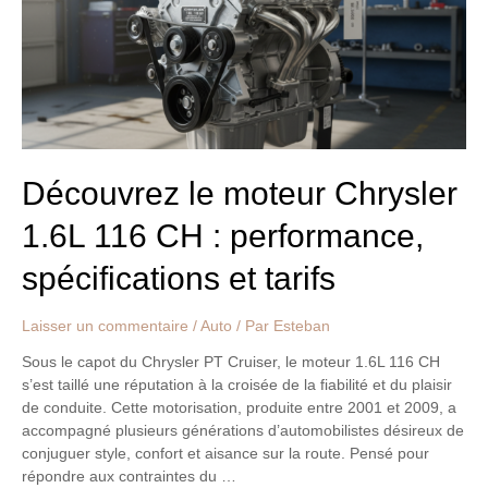
116
CH
:
performance,
spécifications
et
tarifs
Découvrez le moteur Chrysler
1.6L 116 CH : performance,
spécifications et tarifs
Laisser un commentaire
/
Auto
/ Par
Esteban
Sous le capot du Chrysler PT Cruiser, le moteur 1.6L 116 CH
s’est taillé une réputation à la croisée de la fiabilité et du plaisir
de conduite. Cette motorisation, produite entre 2001 et 2009, a
accompagné plusieurs générations d’automobilistes désireux de
conjuguer style, confort et aisance sur la route. Pensé pour
répondre aux contraintes du …