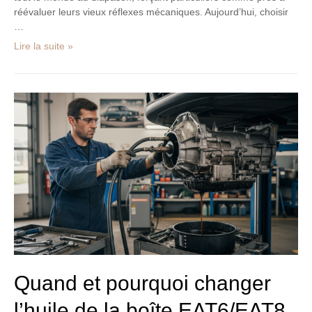
réévaluer leurs vieux réflexes mécaniques. Aujourd’hui, choisir
…
Lire la suite »
Quand
et
pourquoi
changer
l’huile
de
la
boîte
EAT6/EAT8
de
PSA
:
guide
Quand et pourquoi changer
des
l’huile de la boîte EAT6/EAT8
intervalles