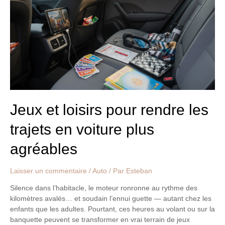
pour
rendre
les
trajets
en
voiture
plus
agréables
Jeux et loisirs pour rendre les
trajets en voiture plus
agréables
Laisser un commentaire
/
Auto
/ Par
Esteban
Silence dans l’habitacle, le moteur ronronne au rythme des
kilomètres avalés… et soudain l’ennui guette — autant chez les
enfants que les adultes. Pourtant, ces heures au volant ou sur la
banquette peuvent se transformer en vrai terrain de jeux