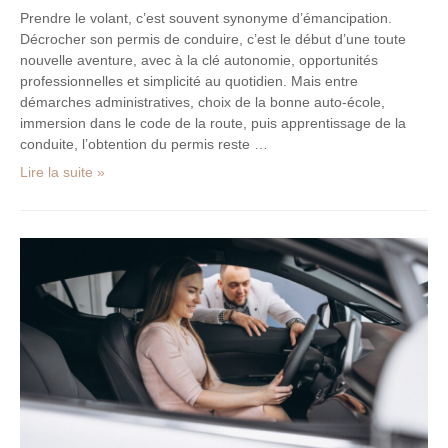
Prendre le volant, c’est souvent synonyme d’émancipation.
Décrocher son permis de conduire, c’est le début d’une toute
nouvelle aventure, avec à la clé autonomie, opportunités
professionnelles et simplicité au quotidien. Mais entre
démarches administratives, choix de la bonne auto-école,
immersion dans le code de la route, puis apprentissage de la
conduite, l’obtention du permis reste …
Lire la suite »
L’essai
routier
:
l’étape
que
trop
d’acheteurs
négligent
avant
de