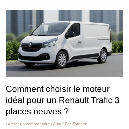
Comment
choisir
le
moteur
idéal
pour
un
Renault
Trafic
3
places
neuves
?
Comment choisir le moteur
idéal pour un Renault Trafic 3
places neuves ?
Laisser un commentaire
/
Auto
/ Par
Esteban