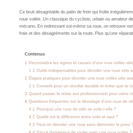
Ce bruit désagréable du patin de frein qui frotte irrégulière
roue voilée. Un classique du cycliste, urbain ou amateur d
mécano. En redressant soi-même sa roue, on retrouve non s
frais et des désagréments sur la route. Plus qu’une répar
Contenus
1
Reconnaître les signes et causes d’une roue voilée vélo
1.1
Outils indispensables pour dévoiler une roue vélo
2
Étapes pratiques pour dévoiler une roue voilée vélo ave
2.1
Conseils pour un résultat durable et éviter que la 
3
Quand passer le relais aux professionnels pour votre ro
4
Questions fréquentes sur le dévoilage d’une roue de vé
4.1
Pourquoi une roue de vélo se voile-t-elle ?
4.2
Quelle est la différence entre voile et saut ?
4.3
Peut-on dévoiler une roue sans démonter le pneu 
4.4
Est-ce dangereux de rouler avec une roue voilée ?