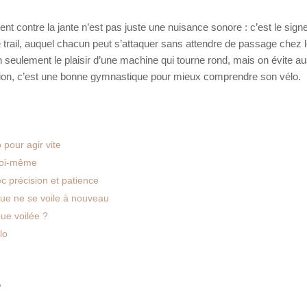
ment contre la jante n’est pas juste une nuisance sonore : c’est le sign
e trail, auquel chacun peut s’attaquer sans attendre de passage chez 
eulement le plaisir d’une machine qui tourne rond, mais on évite au
ation, c’est une bonne gymnastique pour mieux comprendre son vélo.
 pour agir vite
 soi-même
c précision et patience
roue ne se voile à nouveau
ue voilée ?
lo
?