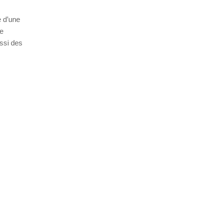
e d’une
le
ssi des