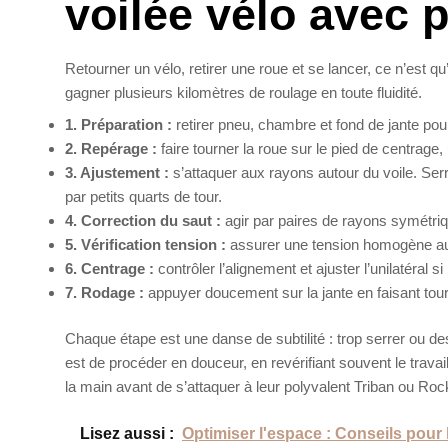
voilée vélo avec p
Retourner un vélo, retirer une roue et se lancer, ce n’est q
gagner plusieurs kilomètres de roulage en toute fluidité.
1. Préparation :
retirer pneu, chambre et fond de jante pou
2. Repérage :
faire tourner la roue sur le pied de centrage, 
3. Ajustement :
s’attaquer aux rayons autour du voile. Serr
par petits quarts de tour.
4. Correction du saut :
agir par paires de rayons symétriq
5. Vérification tension :
assurer une tension homogène au t
6. Centrage :
contrôler l’alignement et ajuster l’unilatéral s
7. Rodage :
appuyer doucement sur la jante en faisant tourn
Chaque étape est une danse de subtilité : trop serrer ou de
est de procéder en douceur, en revérifiant souvent le trava
la main avant de s’attaquer à leur polyvalent Triban ou Rock
Lisez aussi :
Optimiser l'espace : Conseils po