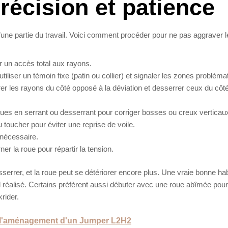
récision et patience
u’une partie du travail. Voici comment procéder pour ne pas aggraver le
r un accès total aux rayons.
utiliser un témoin fixe (patin ou collier) et signaler les zones probléma
er les rayons du côté opposé à la déviation et desserrer ceux du côté
ues en serrant ou desserrant pour corriger bosses ou creux verticau
oucher pour éviter une reprise de voile.
i nécessaire.
er la roue pour répartir la tension.
sserrer, et la roue peut se détériorer encore plus. Une vraie bonne ha
il réalisé. Certains préfèrent aussi débuter avec une roue abîmée pour
rider.
ur l'aménagement d'un Jumper L2H2