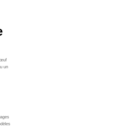
e
 œuf
ou un
rages
odèles