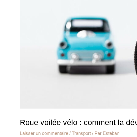
Roue voilée vélo : comment la dé
Laisser un commentaire
/
Transport
/ Par
Esteban