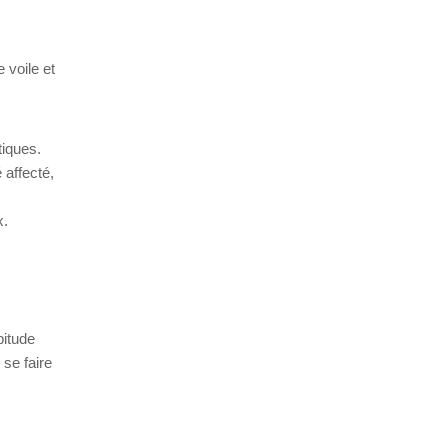
 voile et
tiques.
 affecté,
x.
bitude
 se faire