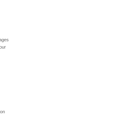
lages
our
ion