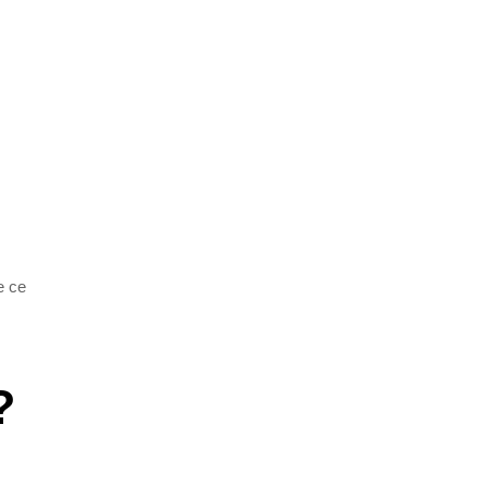
e ce
?