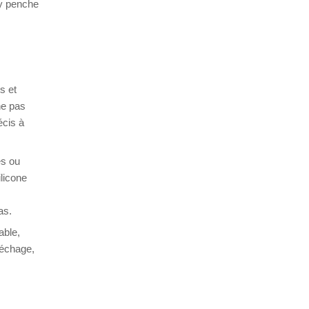
’y penche
s et
ne pas
écis à
es ou
ilicone
as.
able,
séchage,