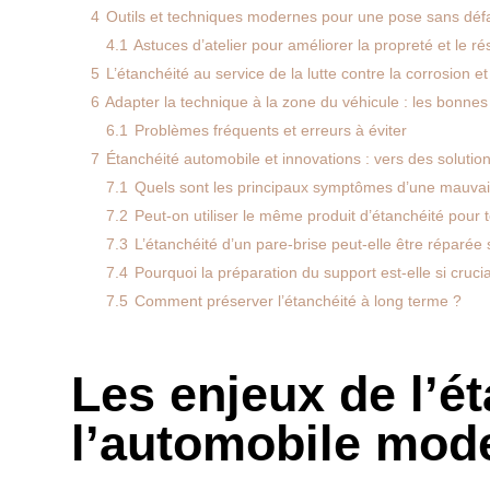
4
Outils et techniques modernes pour une pose sans déf
4.1
Astuces d’atelier pour améliorer la propreté et le rés
5
L’étanchéité au service de la lutte contre la corrosion 
6
Adapter la technique à la zone du véhicule : les bonnes
6.1
Problèmes fréquents et erreurs à éviter
7
Étanchéité automobile et innovations : vers des solutio
7.1
Quels sont les principaux symptômes d’une mauvais
7.2
Peut-on utiliser le même produit d’étanchéité pour t
7.3
L’étanchéité d’un pare-brise peut-elle être réparé
7.4
Pourquoi la préparation du support est-elle si cruci
7.5
Comment préserver l’étanchéité à long terme ?
Les enjeux de l’é
l’automobile mod