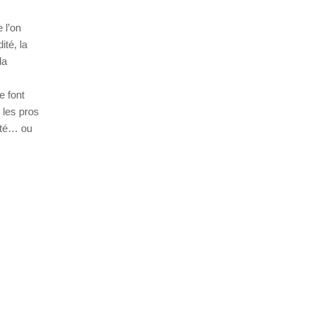
 l’on
ité, la
la
e font
s les pros
lité… ou