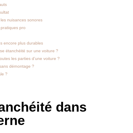
auts
ultat
et les nuisances sonores
 pratiques pro
ns encore plus durables
e étanchéité sur une voiture ?
outes les parties d’une voiture ?
e sans démontage ?
ale ?
tanchéité dans
erne