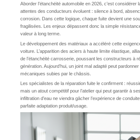
Aborder l’étanchéité automobile en 2026, c’est considérer 
attentes des conducteurs évoluent : silence à bord, absence
corrosion. Dans cette logique, chaque fuite devient une sou
fragilisées. Les enjeux dépassent donc la simple résistance à 
valeur à long terme.
Le développement des matériaux a accéléré cette exigence. F
voiture. L’apparition des aciers à haute limite élastique, a
de l’étanchéité carrosserie, poussant les constructeurs à ré
génération. Aujourd’hui, un joint mal adapté peut pardonne
mécaniques subies par le châssis.
Les spécialistes de la réparation fuite le confirment : réuss
mais un atout compétitif pour l’atelier qui peut garantir à s
infiltration d’eau ne viendra gâcher l’expérience de conduite
parfaite adaptation produit/usage.