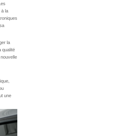
Les
 à la
troniques
 sa
ger la
 qualité
 nouvelle
ique,
ou
ut une