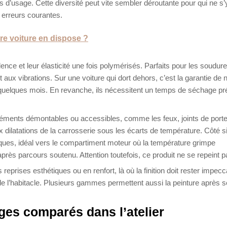
ns d’usage. Cette diversité peut vite sembler déroutante pour qui ne s
 erreurs courantes.
re voiture en dispose ?
nce et leur élasticité une fois polymérisés. Parfaits pour les soudure
t aux vibrations. Sur une voiture qui dort dehors, c’est la garantie de 
e quelques mois. En revanche, ils nécessitent un temps de séchage pr
éléments démontables ou accessibles, comme les feux, joints de port
ux dilatations de la carrosserie sous les écarts de température. Côté s
miques, idéal vers le compartiment moteur où la température grimpe
rès parcours soutenu. Attention toutefois, ce produit ne se repeint p
 reprises esthétiques ou en renfort, là où la finition doit rester impecc
de l’habitacle. Plusieurs gammes permettent aussi la peinture après 
ages comparés dans l’atelier