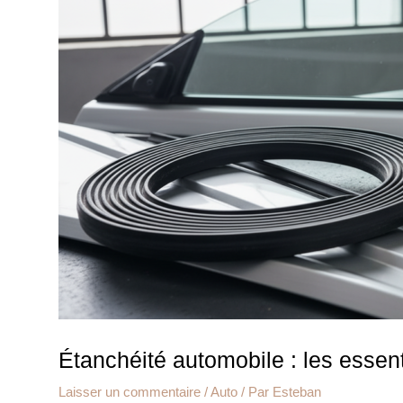
Étanchéité automobile : les essen
Laisser un commentaire
/
Auto
/ Par
Esteban