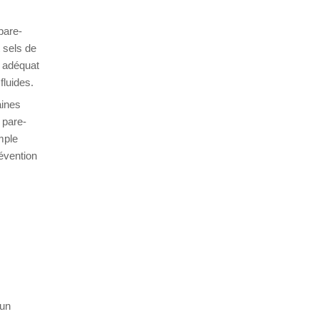
pare-
 sels de
t adéquat
fluides.
aines
 pare-
imple
révention
cun