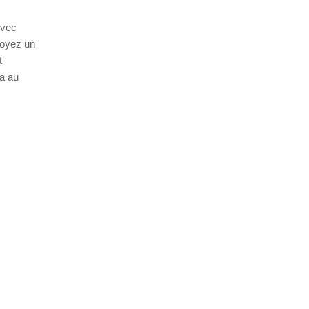
Avec
soyez un
t
ra au