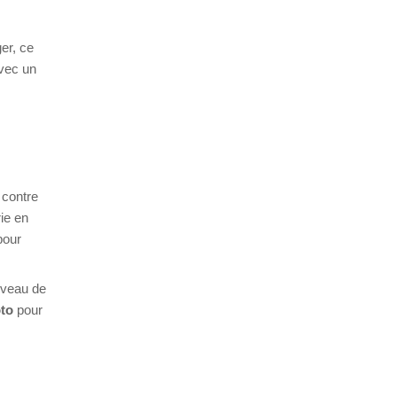
er, ce
avec un
 contre
ie en
pour
iveau de
oto
pour