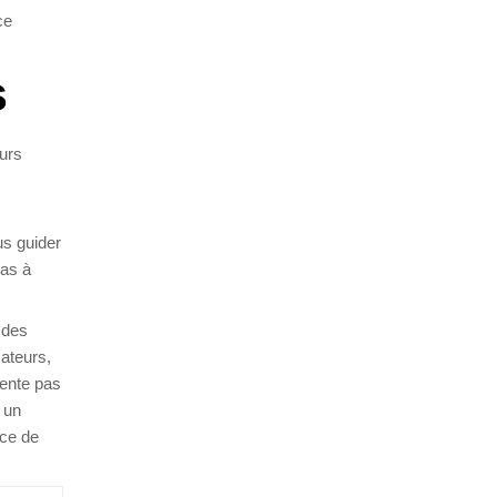
ce
s
urs
us guider
pas à
 des
sateurs,
tente pas
u un
nce de