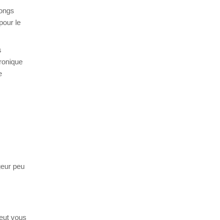
longs
pour le
s
tronique
e
geur peu
peut vous