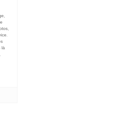
ge,
de
otos,
ice.
es
 là
,