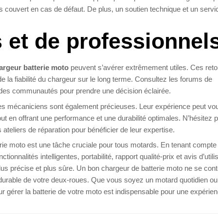
es couvert en cas de défaut. De plus, un soutien technique et un servi
s et de professionnel
argeur batterie moto
peuvent s’avérer extrêmement utiles. Ces reto
e la fiabilité du chargeur sur le long terme. Consultez les forums de
ns des communautés pour prendre une décision éclairée.
des mécaniciens sont également précieuses. Leur expérience peut vo
ut en offrant une performance et une durabilité optimales. N’hésitez 
teliers de réparation pour bénéficier de leur expertise.
erie moto est une tâche cruciale pour tous motards. En tenant compte
ionnalités intelligentes, portabilité, rapport qualité-prix et avis d’utili
lus précise et plus sûre. Un bon chargeur de batterie moto ne se con
ation durable de votre deux-roues. Que vous soyez un motard quotidien o
r gérer la batterie de votre moto est indispensable pour une expérie