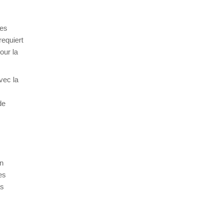
ies
requiert
our la
vec la
de
un
es
as