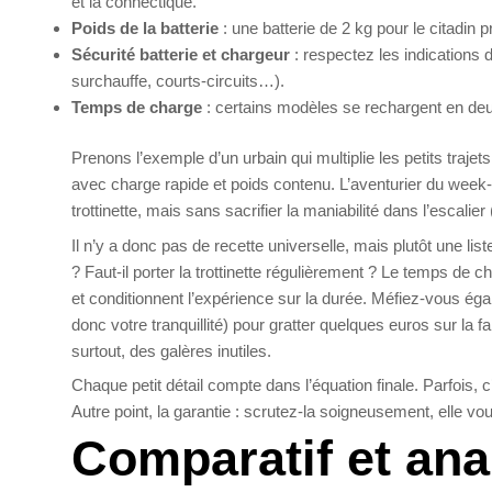
et la connectique.
Poids de la batterie
: une batterie de 2 kg pour le citadin p
Sécurité batterie et chargeur
: respectez les indications 
surchauffe, courts-circuits…).
Temps de charge
: certains modèles se rechargent en deux
Prenons l’exemple d’un urbain qui multiplie les petits trajet
avec charge rapide et poids contenu. L’aventurier du week-e
trottinette, mais sans sacrifier la maniabilité dans l’escalie
Il n’y a donc pas de recette universelle, mais plutôt une list
? Faut-il porter la trottinette régulièrement ? Le temps de c
et conditionnent l’expérience sur la durée. Méfiez-vous égal
donc votre tranquillité) pour gratter quelques euros sur la f
surtout, des galères inutiles.
Chaque petit détail compte dans l’équation finale. Parfois,
Autre point, la garantie : scrutez-la soigneusement, elle 
Comparatif et ana