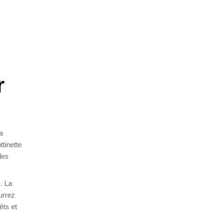
r
a
ttinette
les
. La
urrez
êts et