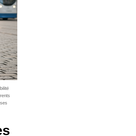
ilité
érents
 ses
es