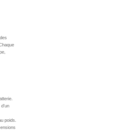
 des
. Chaque
pe,
tterie.
 d’un
au poids.
imensions