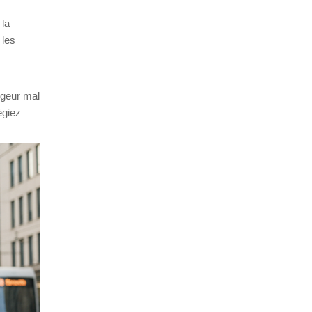
 la
 les
rgeur mal
égiez