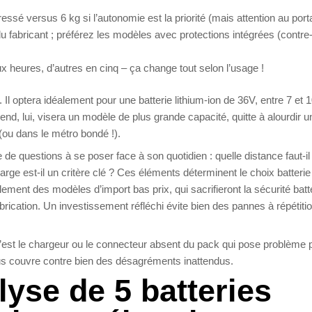
ressé versus 6 kg si l’autonomie est la priorité (mais attention au porta
du fabricant ; préférez les modèles avec protections intégrées (contre
 heures, d’autres en cinq – ça change tout selon l’usage !
s. Il optera idéalement pour une batterie lithium-ion de 36V, entre 7 et 
nd, lui, visera un modèle de plus grande capacité, quitte à alourdir u
r (ou dans le métro bondé !).
e de questions à se poser face à son quotidien : quelle distance faut-il
harge est-il un critère clé ? Ces éléments déterminent le choix batteri
ement des modèles d’import bas prix, qui sacrifieront la sécurité batte
abrication. Un investissement réfléchi évite bien des pannes à répétitio
 c’est le chargeur ou le connecteur absent du pack qui pose problème p
vous couvre contre bien des désagréments inattendus.
lyse de 5 batteries