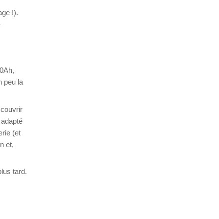
ge !).
-
10Ah,
n peu la
 couvrir
e adapté
rie (et
n et,
lus tard.