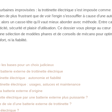
 urbaines improvisées : la trottinette électrique s’est imposée comme 
rien de plus frustrant que de voir l’engin s’essouffler à cause d’une a
t alors un casse-tête qu’il vaut mieux aborder avec méthode. Entre ca
ticité, sécurité et plaisir d’utilisation. Ce dossier vous plonge au cœur
qu’une sélection de modèles phares et de conseils de mécano pour optim
t, ni la fiabilité.
e les bases pour un choix judicieux
atterie externe de trottinette électrique
nette électrique : autonomie et fiabilité
ttinette électrique : usages, astuces et maintenance
a batterie externe d’origine
nette électrique par une batterie externe plus puissante ?
de vie d’une batterie externe de trottinette ?
 électrique ?