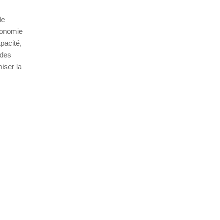
le
utonomie
pacité,
 des
iser la