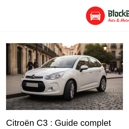
Aller
Navigation
au
de
contenu
l’article
Citroën C3 : Guide complet