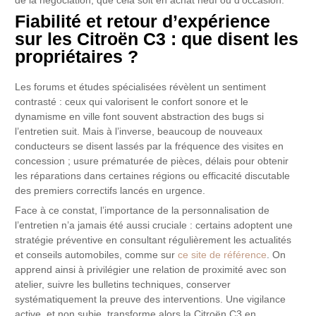
de la négociation, que cela soit en achat neuf ou d’occasion.
Fiabilité et retour d’expérience
sur les Citroën C3 : que disent les
propriétaires ?
Les forums et études spécialisées révèlent un sentiment
contrasté : ceux qui valorisent le confort sonore et le
dynamisme en ville font souvent abstraction des bugs si
l’entretien suit. Mais à l’inverse, beaucoup de nouveaux
conducteurs se disent lassés par la fréquence des visites en
concession ; usure prématurée de pièces, délais pour obtenir
les réparations dans certaines régions ou efficacité discutable
des premiers correctifs lancés en urgence.
Face à ce constat, l’importance de la personnalisation de
l’entretien n’a jamais été aussi cruciale : certains adoptent une
stratégie préventive en consultant régulièrement les actualités
et conseils automobiles, comme sur
ce site de référence
. On
apprend ainsi à privilégier une relation de proximité avec son
atelier, suivre les bulletins techniques, conserver
systématiquement la preuve des interventions. Une vigilance
active, et non subie, transforme alors la Citroën C3 en