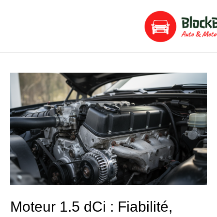
Aller
Navigation
au
de
contenu
l’article
Moteur 1.5 dCi : Fiabilité,