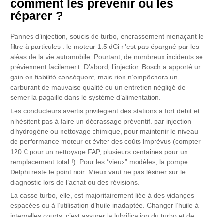
comment les prévenir ou les
réparer ?
Pannes d’injection, soucis de turbo, encrassement menaçant le
filtre à particules : le moteur 1.5 dCi n’est pas épargné par les
aléas de la vie automobile. Pourtant, de nombreux incidents se
préviennent facilement. D’abord, l’injection Bosch a apporté un
gain en fiabilité conséquent, mais rien n’empêchera un
carburant de mauvaise qualité ou un entretien négligé de
semer la pagaille dans le système d’alimentation.
Les conducteurs avertis privilégient des stations à fort débit et
n’hésitent pas à faire un décrassage préventif, par injection
d’hydrogène ou nettoyage chimique, pour maintenir le niveau
de performance moteur et éviter des coûts imprévus (compter
120 € pour un nettoyage FAP, plusieurs centaines pour un
remplacement total !). Pour les “vieux” modèles, la pompe
Delphi reste le point noir. Mieux vaut ne pas lésiner sur le
diagnostic lors de l’achat ou des révisions.
La casse turbo, elle, est majoritairement liée à des vidanges
espacées ou à l’utilisation d’huile inadaptée. Changer l’huile à
intervalles courts, c’est assurer la lubrification du turbo et de