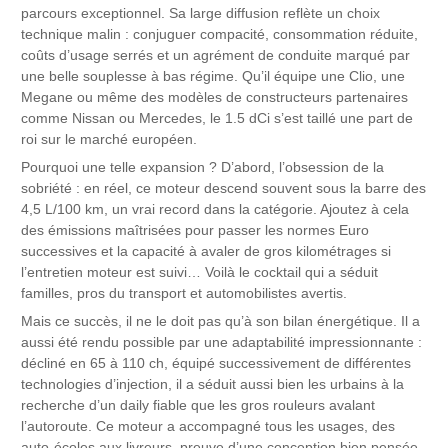
parcours exceptionnel. Sa large diffusion reflète un choix
technique malin : conjuguer compacité, consommation réduite,
coûts d’usage serrés et un agrément de conduite marqué par
une belle souplesse à bas régime. Qu’il équipe une Clio, une
Megane ou même des modèles de constructeurs partenaires
comme Nissan ou Mercedes, le 1.5 dCi s’est taillé une part de
roi sur le marché européen.
Pourquoi une telle expansion ? D’abord, l’obsession de la
sobriété : en réel, ce moteur descend souvent sous la barre des
4,5 L/100 km, un vrai record dans la catégorie. Ajoutez à cela
des émissions maîtrisées pour passer les normes Euro
successives et la capacité à avaler de gros kilométrages si
l’entretien moteur est suivi… Voilà le cocktail qui a séduit
familles, pros du transport et automobilistes avertis.
Mais ce succès, il ne le doit pas qu’à son bilan énergétique. Il a
aussi été rendu possible par une adaptabilité impressionnante :
décliné en 65 à 110 ch, équipé successivement de différentes
technologies d’injection, il a séduit aussi bien les urbains à la
recherche d’un daily fiable que les gros rouleurs avalant
l’autoroute. Ce moteur a accompagné tous les usages, des
auto-écoles aux livreurs, preuve d’une conception bien pensée