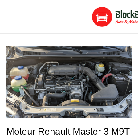
Aller
Navigation
au
de
contenu
l’article
Moteur Renault Master 3 M9T