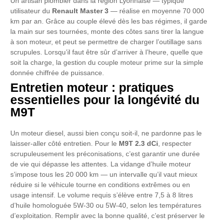
Un artisan plombier dans la région Lyonnaise — typique
utilisateur du
Renault Master 3
— réalise en moyenne 70 000
km par an. Grâce au couple élevé dès les bas régimes, il garde
la main sur ses tournées, monte des côtes sans tirer la langue
à son moteur, et peut se permettre de charger l’outillage sans
scrupules. Lorsqu’il faut être sûr d’arriver à l’heure, quelle que
soit la charge, la gestion du couple moteur prime sur la simple
donnée chiffrée de puissance.
Entretien moteur : pratiques
essentielles pour la longévité du
M9T
Un moteur diesel, aussi bien conçu soit-il, ne pardonne pas le
laisser-aller côté entretien. Pour le
M9T 2.3 dCi
, respecter
scrupuleusement les préconisations, c’est garantir une durée
de vie qui dépasse les attentes. La vidange d’huile moteur
s’impose tous les 20 000 km — un intervalle qu’il vaut mieux
réduire si le véhicule tourne en conditions extrêmes ou en
usage intensif. Le volume requis s’élève entre 7,5 à 8 litres
d’huile homologuée 5W-30 ou 5W-40, selon les températures
d’exploitation. Remplir avec la bonne qualité, c’est préserver le