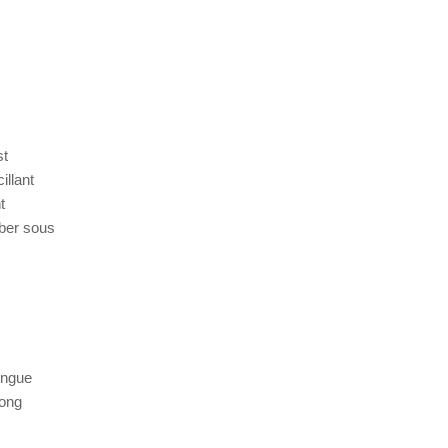
st
illant
t
mber sous
ingue
long