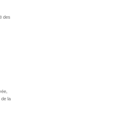
té des
vée,
 de la