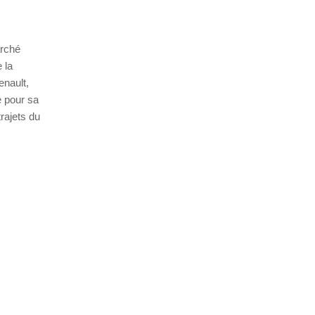
arché
 la
enault,
e pour sa
rajets du