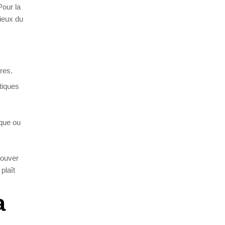
Pour la
cieux du
res.
tiques
.
ique ou
rouver
plaît
a