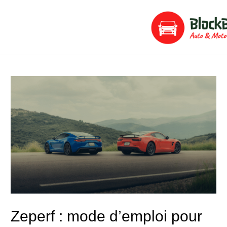
Aller
Navigation
au
de
contenu
l’article
Zeperf : mode d’emploi pour