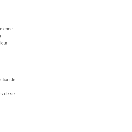
idienne.
n
leur
uction de
rs de se