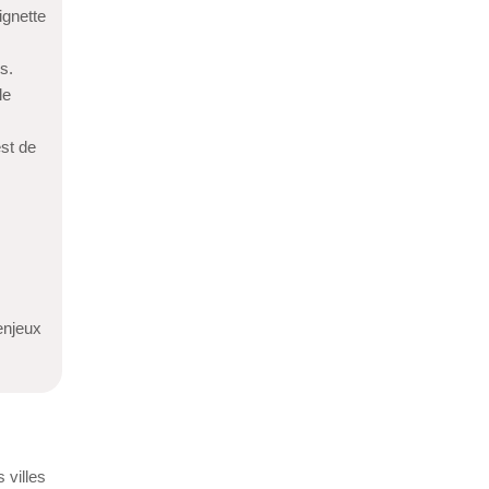
ignette
s.
le
est de
enjeux
 villes