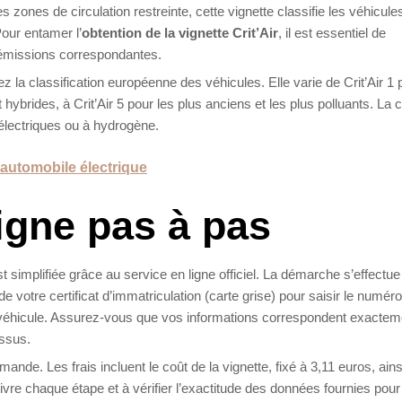
s zones de circulation restreinte, cette vignette classifie les véhicule
Pour entamer l’
obtention de la vignette Crit’Air
, il est essentiel de
’émissions correspondantes.
ez la classification européenne des véhicules. Elle varie de Crit’Air 1 
hybrides, à Crit’Air 5 pour les plus anciens et les plus polluants. La 
électriques ou à hydrogène.
'automobile électrique
igne pas à pas
t simplifiée grâce au service en ligne officiel. La démarche s’effectue
 votre certificat d’immatriculation (carte grise) pour saisir le numéro
le véhicule. Assurez-vous que vos informations correspondent exactem
essus.
de. Les frais incluent le coût de la vignette, fixé à 3,11 euros, ains
uivre chaque étape et à vérifier l’exactitude des données fournies pour