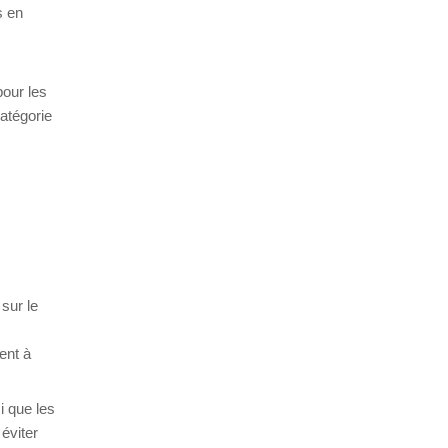
s en
pour les
catégorie
 sur le
ent à
i que les
 éviter