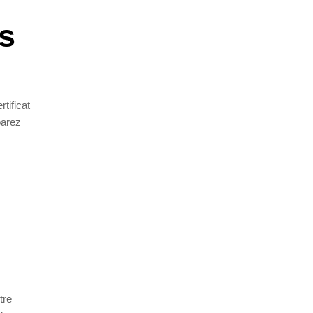
s
tificat
parez
tre