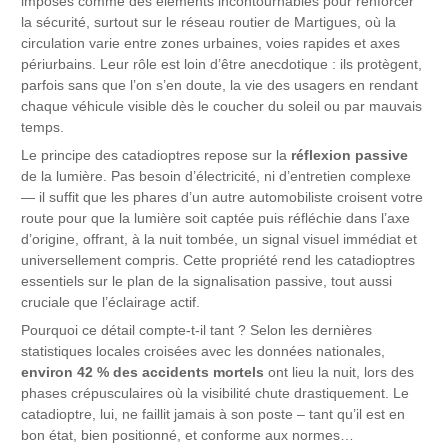
imposés comme des éléments incontournables pour renforcer
la sécurité, surtout sur le réseau routier de Martigues, où la
circulation varie entre zones urbaines, voies rapides et axes
périurbains. Leur rôle est loin d’être anecdotique : ils protègent,
parfois sans que l’on s’en doute, la vie des usagers en rendant
chaque véhicule visible dès le coucher du soleil ou par mauvais
temps.
Le principe des catadioptres repose sur la
réflexion passive
de la lumière. Pas besoin d’électricité, ni d’entretien complexe
— il suffit que les phares d’un autre automobiliste croisent votre
route pour que la lumière soit captée puis réfléchie dans l’axe
d’origine, offrant, à la nuit tombée, un signal visuel immédiat et
universellement compris. Cette propriété rend les catadioptres
essentiels sur le plan de la signalisation passive, tout aussi
cruciale que l’éclairage actif.
Pourquoi ce détail compte-t-il tant ? Selon les dernières
statistiques locales croisées avec les données nationales,
environ 42 % des accidents mortels
ont lieu la nuit, lors des
phases crépusculaires où la visibilité chute drastiquement. Le
catadioptre, lui, ne faillit jamais à son poste – tant qu’il est en
bon état, bien positionné, et conforme aux normes…