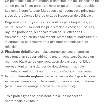
Un point faible ou une anomalie détectée lors de l’inspection ne
sonne pas la fin du parcours, mais exige une réaction rapide.
Les contrôleurs Autosur Martigues distinguent trois principaux
types de problèmes lors de chaque inspection de véhicule :
Dégradations physiques
: ce sont les plus fréquentes, et
heureusement, souvent les plus simples à corriger. Fissures,
rayures profondes, ou décoloration sous l’effet des UV
trahissent l’âge ou un choc récent. Même une microfissure sur
la surface du catadioptre peut diminuer son efficacité de
réflexion.
Fixations défaillantes
: plus sournoises, ces anomalies
résultent d’un support abîmé, d’une attache cassée, ou d’un
montage bâclé après une réparation de carrosserie. Elles
représentent un vrai danger de détachement, signalé
immédiatement pour éviter tout risque d’accident sur route.
Non-conformité réglementaire
: absence du dispositif là où il
est requis, mauvais emplacement, ou couleur non conforme
(rose, blanc ou orange à l’arrière, par exemple).
Trois profils-types se dessinent lors d’une inspection
approfondie à Autosur :