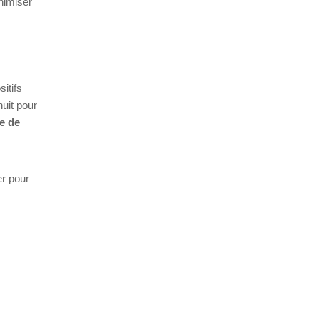
nimiser
itifs
uit pour
e de
er pour