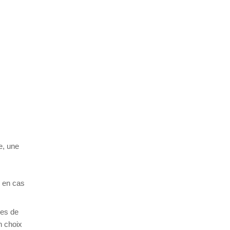
e, une
u en cas
mes de
n choix