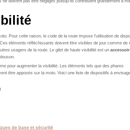
 ne doivent pas être négligés puisqu’ils contribuent grandement à mi
bilité
o. Pour cette raison, le code de la route impose l’utilisation de dispos
 Ces éléments réfléchissants doivent être visibles de jour comme de n
res usagers de la route. Le gilet de haute visibilité est un
accessoir
blouson.
me pour augmenter la visibilité. Les éléments tels que des phares
nt être apposés sur la moto. Voici une liste de dispositifs à envisag
t
iques de base et sécurité