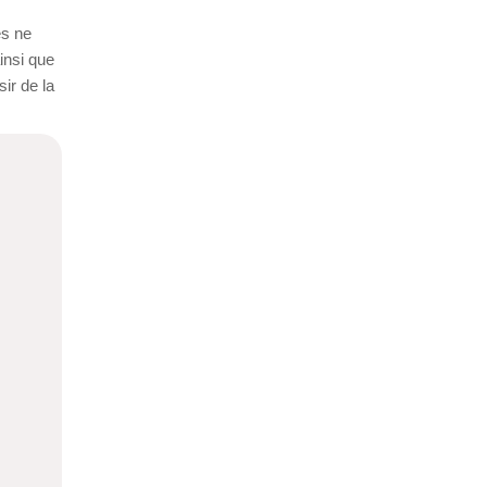
es ne
insi que
ir de la