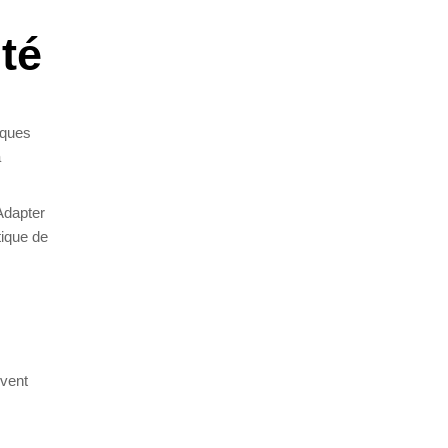
.
ité
iques
à
 Adapter
tique de
ivent