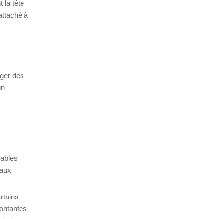
 la tête
 attaché à
éger des
un
rables
 aux
rtains
montantes