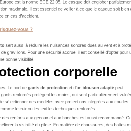
n Europe est la norme ECE 22.05. Le casque doit englober parfaitement
ction maximale. Il est essentiel de veiller à ce que le casque soit bien
ce en cas d’accident.
risquez-vous ?
to
sert aussi à réduire les nuisances sonores dues au vent et à prot
e gravillons. Pour une sécurité accrue, il est conseillé d’opter pour 
e bonne visibilité.
tection corporelle
ues. Le port de
gants de protection
et d’un
blouson adapté
peut
s gants renforcés protègent les mains, qui sont particulièrement vulné
le de sélectionner des modèles avec protections intégrées aux coudes,
comme le cuir ou les textiles techniques renforcés.
 des renforts aux genoux et aux hanches est aussi recommandé. Ce
iorer la visibilité du pilote. En matière de chaussures, des bottes 