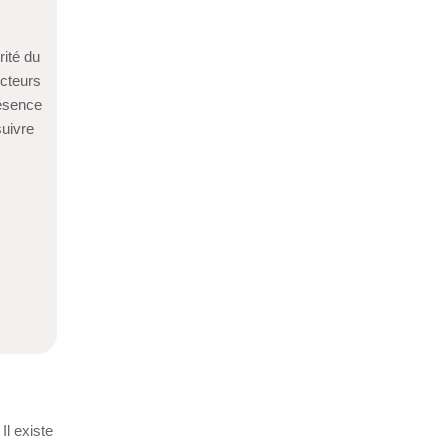
rité du
ecteurs
résence
suivre
Il existe