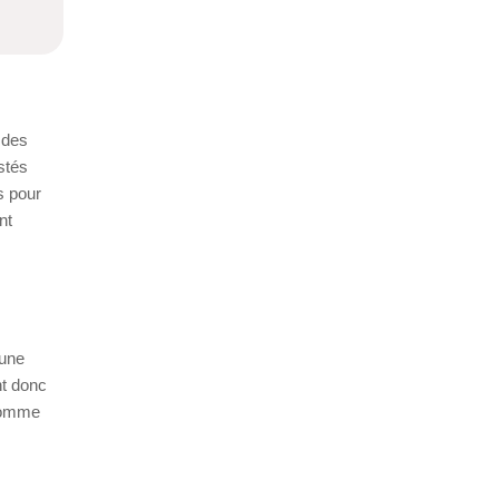
 des
stés
és pour
nt
 une
nt donc
 comme