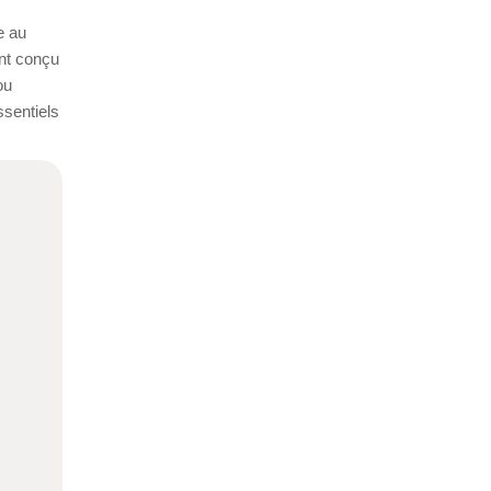
e au
nt conçu
ou
ssentiels