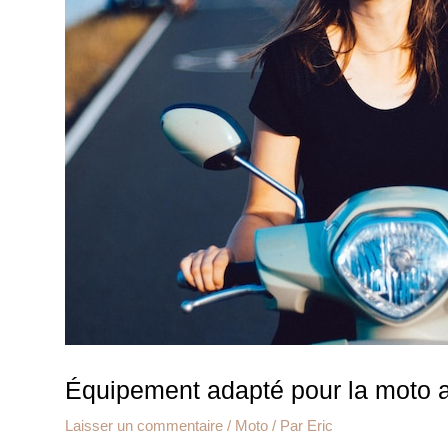
Équipement adapté pour la moto a
Laisser un commentaire
/
Moto
/ Par
Eric