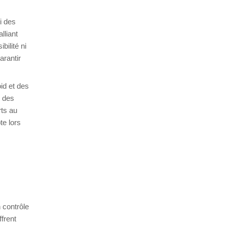
i des
alliant
bilité ni
arantir
id et des
e des
rts au
te lors
 contrôle
frent