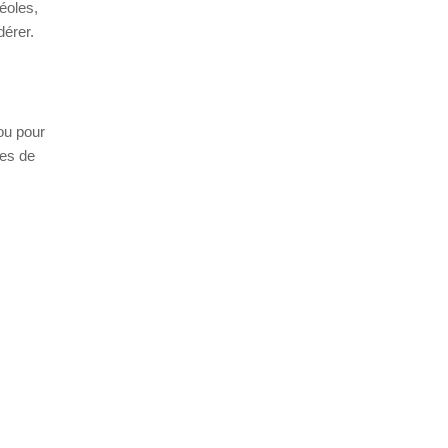
éoles,
dérer.
ou pour
res de