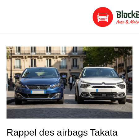
Aller
Navigation
au
de
contenu
l’article
Rappel des airbags Takata