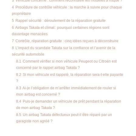
3
Véhicule concerné : comment reconnaître les modèles à risque ?
4
Procédure de contrôle véhicule : la marche à suivre pour chaque
propriétaire
5
Rappel sécurité : déroulement de la réparation gratuite
6
Airbags Takata et climat : pourquoi certaines régions sont
davantage menacées
7
Contrôle, réparation gratuite : cinq idées reçues à déconstruire
8
L’impact du scandale Takata sur la confiance et l’avenir de la
sécurité automobile
8.1
Comment vérifier si mon véhicule Peugeot ou Citroën est
concerné par le rappel airbag Takata ?
8.2
Si mon véhicule est rappelé, la réparation sera-t-elle payante
?
8.3
Ai-je l’obligation de m’arrêter immédiatement de rouler si
mon airbag est concerné ?
8.4
Puis-je demander un véhicule de prêt pendant la réparation
de mon airbag Takata ?
8.5
Un airbag Takata défectueux peut-il être réparé par un
garagiste non agréé ?