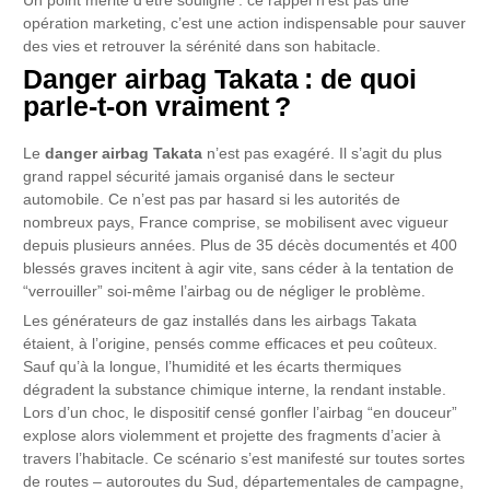
Un point mérite d’être souligné : ce rappel n’est pas une
opération marketing, c’est une action indispensable pour sauver
des vies et retrouver la sérénité dans son habitacle.
Danger airbag Takata : de quoi
parle-t-on vraiment ?
Le
danger airbag Takata
n’est pas exagéré. Il s’agit du plus
grand rappel sécurité jamais organisé dans le secteur
automobile. Ce n’est pas par hasard si les autorités de
nombreux pays, France comprise, se mobilisent avec vigueur
depuis plusieurs années. Plus de 35 décès documentés et 400
blessés graves incitent à agir vite, sans céder à la tentation de
“verrouiller” soi-même l’airbag ou de négliger le problème.
Les générateurs de gaz installés dans les airbags Takata
étaient, à l’origine, pensés comme efficaces et peu coûteux.
Sauf qu’à la longue, l’humidité et les écarts thermiques
dégradent la substance chimique interne, la rendant instable.
Lors d’un choc, le dispositif censé gonfler l’airbag “en douceur”
explose alors violemment et projette des fragments d’acier à
travers l’habitacle. Ce scénario s’est manifesté sur toutes sortes
de routes – autoroutes du Sud, départementales de campagne,