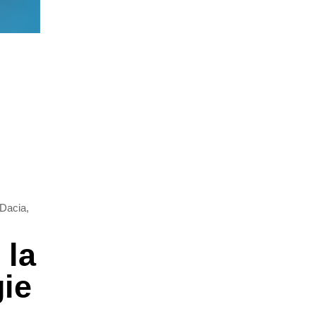
 Dacia,
 la
gie