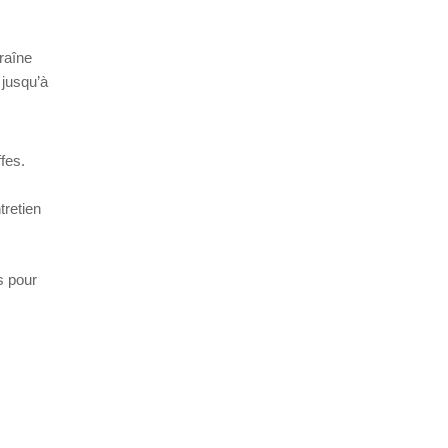
raîne
 jusqu’à
fes.
tretien
s pour