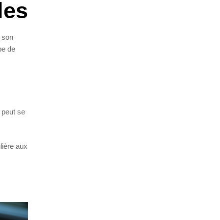
les
r son
pe de
 peut se
lière aux