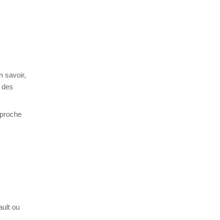
n savoir,
 des
pproche
ault ou