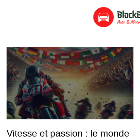
Aller
Navigation
au
de
contenu
l’article
Vitesse et passion : le monde