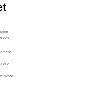
et
selon
er des
ppement
onique
ité avant