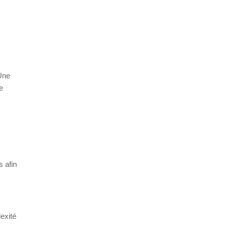
Une
e
 afin
exité