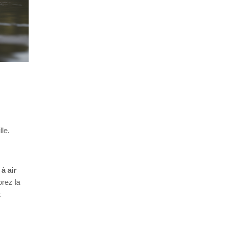
lle.
 à air
orez la
t