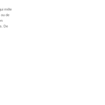
qui mêle
l ou de
en
és. De