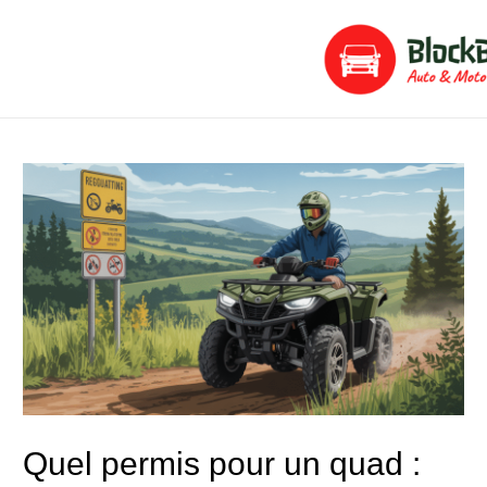
Aller
Navigation
au
de
contenu
l’article
Quel permis pour un quad :