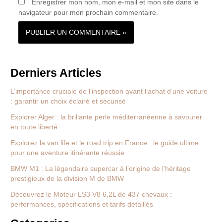
Enregistrer mon nom, mon e-mail et mon site dans le
navigateur pour mon prochain commentaire.
Derniers Articles
L’importance cruciale de l’inspection avant l’achat d’une voiture
: garantir un choix éclairé et sécurisé
Explorer Alger : la brillante perle méditerranéenne à savourer
en toute liberté
Explorez la van life et le road trip en France : le guide ultime
pour une aventure itinérante réussie
BMW M1 : La légendaire supercar à l’origine de l’héritage
prestigieux de la division M de BMW
Découvrez le Moteur LS3 V8 6,2L de 437 chevaux :
performances, spécifications et tarifs détaillés