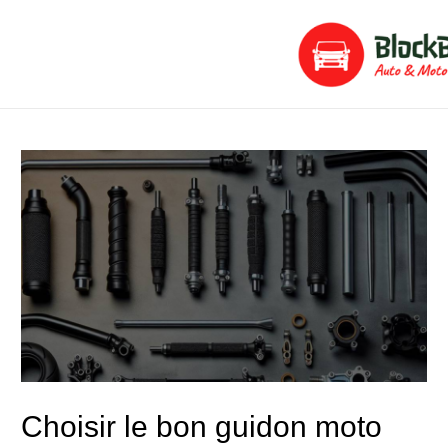
Aller
Navigation
au
de
contenu
l’article
Choisir le bon guidon moto