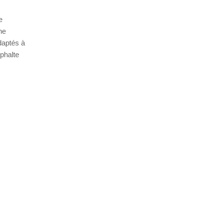
e
ne
daptés à
phalte