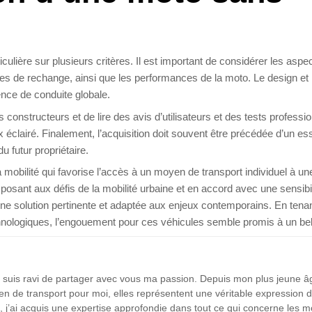
iculière sur plusieurs critères. Il est important de considérer les aspec
 pièces de rechange, ainsi que les performances de la moto. Le design et 
ience de conduite globale.
s constructeurs et de lire des avis d’utilisateurs et des tests professi
éclairé. Finalement, l’acquisition doit souvent être précédée d’un es
 futur propriétaire.
mobilité qui favorise l’accès à un moyen de transport individuel à un
osant aux défis de la mobilité urbaine et en accord avec une sensibil
e solution pertinente et adaptée aux enjeux contemporains. En tena
chnologiques, l’engouement pour ces véhicules semble promis à un bel
je suis ravi de partager avec vous ma passion. Depuis mon plus jeune â
en de transport pour moi, elles représentent une véritable expression 
s, j’ai acquis une expertise approfondie dans tout ce qui concerne les m