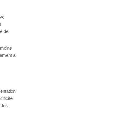
ive
e
té de
 moins
lement à
mentation
ificité
 des