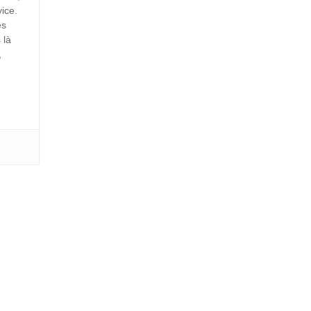
ice.
es
 là
,