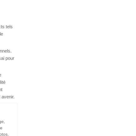
ts tels
le
onnels.
sai pour
e
ité
nt
 avenir.
ge,
de
otos,