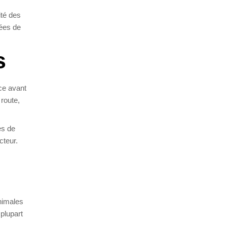
ité des
pées de
s
ce avant
 route,
es de
cteur.
inimales
plupart