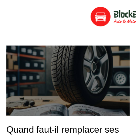
Aller
Navigation
au
de
contenu
l’article
Quand faut-il remplacer ses