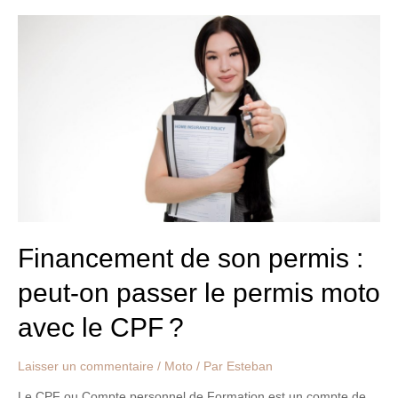
Financement
de
son
permis :
peut-
on
passer
le
permis
moto
avec
le
CPF ?
Financement de son permis :
peut-on passer le permis moto
avec le CPF ?
Laisser un commentaire
/
Moto
/ Par
Esteban
Le CPF ou Compte personnel de Formation est un compte de