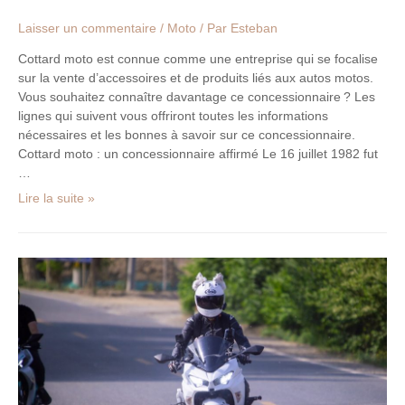
Laisser un commentaire
/
Moto
/ Par
Esteban
Cottard moto est connue comme une entreprise qui se focalise
sur la vente d’accessoires et de produits liés aux autos motos.
Vous souhaitez connaître davantage ce concessionnaire ? Les
lignes qui suivent vous offriront toutes les informations
nécessaires et les bonnes à savoir sur ce concessionnaire.
Cottard moto : un concessionnaire affirmé Le 16 juillet 1982 fut
…
Lire la suite »
Guide
d’achat
d’une
moto :
peut-
on
acheter
une