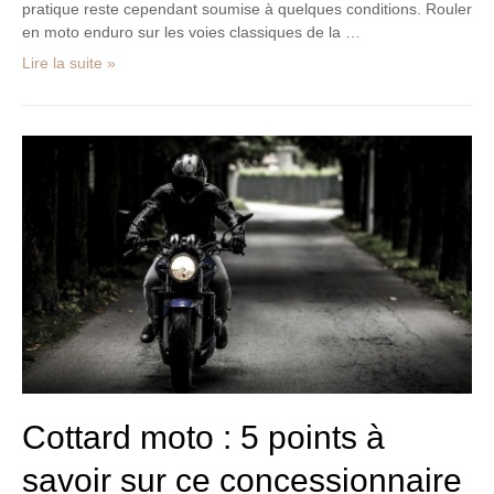
pratique reste cependant soumise à quelques conditions. Rouler
en moto enduro sur les voies classiques de la …
Lire la suite »
Cottard
moto :
5
points
à
savoir
sur
ce
concessionnaire
Cottard moto : 5 points à
savoir sur ce concessionnaire