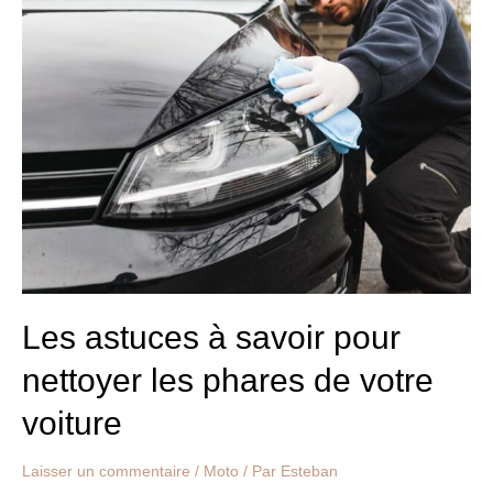
Les
astuces
à
savoir
pour
nettoyer
les
phares
de
votre
voiture
Les astuces à savoir pour
nettoyer les phares de votre
voiture
Laisser un commentaire
/
Moto
/ Par
Esteban