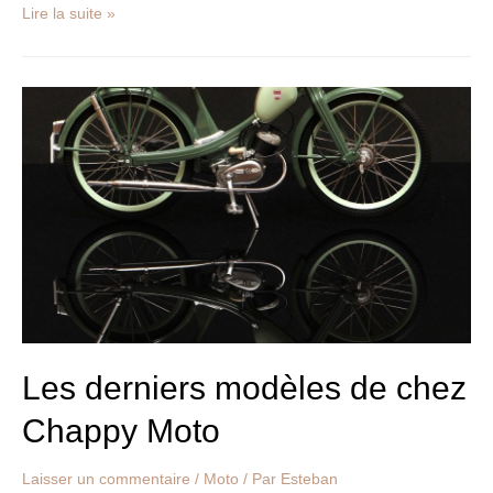
Lire la suite »
Les
derniers
modèles
de
chez
Chappy
Moto
Les derniers modèles de chez
Chappy Moto
Laisser un commentaire
/
Moto
/ Par
Esteban