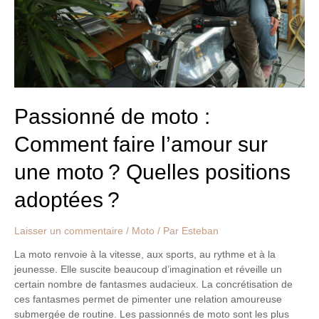
l’amour
sur
une
moto ?
Quelles
positions
adoptées ?
Passionné de moto :
Comment faire l’amour sur
une moto ? Quelles positions
adoptées ?
Laisser un commentaire
/
Moto
/ Par
Esteban
La moto renvoie à la vitesse, aux sports, au rythme et à la
jeunesse. Elle suscite beaucoup d’imagination et réveille un
certain nombre de fantasmes audacieux. La concrétisation de
ces fantasmes permet de pimenter une relation amoureuse
submergée de routine. Les passionnés de moto sont les plus