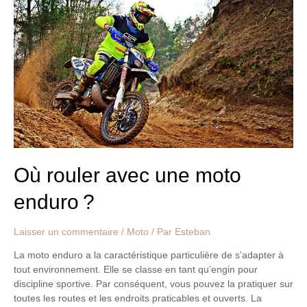
une
moto
enduro ?
Où rouler avec une moto
enduro ?
Laisser un commentaire
/
Moto
/ Par
Esteban
La moto enduro a la caractéristique particulière de s’adapter à
tout environnement. Elle se classe en tant qu’engin pour
discipline sportive. Par conséquent, vous pouvez la pratiquer sur
toutes les routes et les endroits praticables et ouverts. La